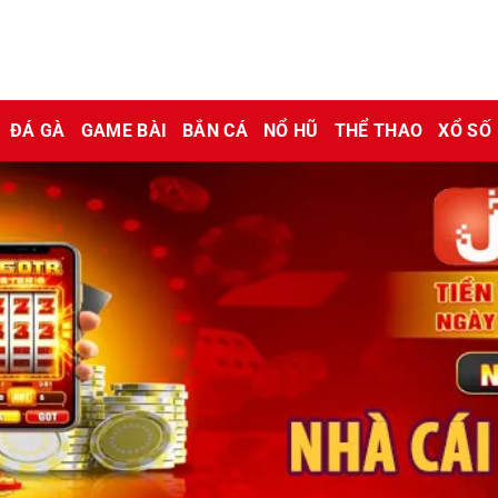
ĐÁ GÀ
GAME BÀI
BẮN CÁ
NỔ HŨ
THỂ THAO
XỔ SỐ