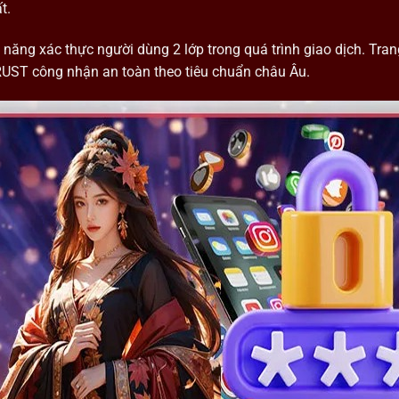
t.
 năng xác thực người dùng 2 lớp trong quá trình giao dịch. Tran
ST công nhận an toàn theo tiêu chuẩn châu Âu.