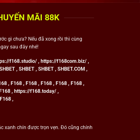
HUYẾN MÃI 88K
ớc gì chưa? Nếu đã xong rồi thì cùng
 ngay sau đây nhé!
ps://f168.studio/
,
https://f168com.biz/
,
SHBET
,
SHBET
,
SHBET
,
SHBET.COM
,
168
,
F168
,
F168
,
F168
,
F168
,
F168
,
F168
,
https://f168.today/
,
F168
,
ắc xanh chín được trọn vẹn. Đó cũng chính