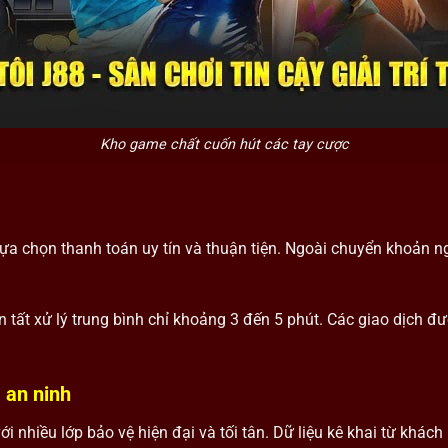
Kho game chất cuốn hút các tay cược
lựa chọn thanh toán uy tín và thuận tiện. Ngoài chuyển khoản n
n tất xử lý trung bình chỉ khoảng 3 đến 5 phút. Các giao dịch 
 an ninh
ới nhiều lớp bảo vệ hiện đại và tối tân. Dữ liệu kê khai từ kh