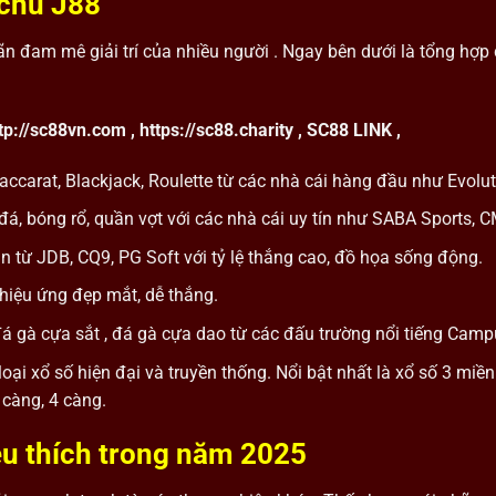
 chủ J88
 đam mê giải trí của nhiều người . Ngay bên dưới là tổng hợp
tp://sc88vn.com
,
https://sc88.charity
,
SC88 LINK
,
accarat, Blackjack, Roulette từ các nhà cái hàng đầu như Evol
, bóng rổ, quần vợt với các nhà cái uy tín như SABA Sports, C
n từ JDB, CQ9, PG Soft với tỷ lệ thắng cao, đồ họa sống động.
hiệu ứng đẹp mắt, dễ thắng.
á gà cựa sắt , đá gà cựa dao từ các đấu trường nổi tiếng Campu
ại xổ số hiện đại và truyền thống. Nổi bật nhất là xổ số 3 miề
 càng, 4 càng.
êu thích trong năm 2025