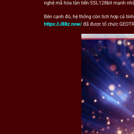
nghệ mã hóa tân tiến SSL128bit mạnh nhấ
Bên cạnh đó, hệ thống còn tích hợp cả tính
https://J88z.now/
đã được tổ chức GEOTRU