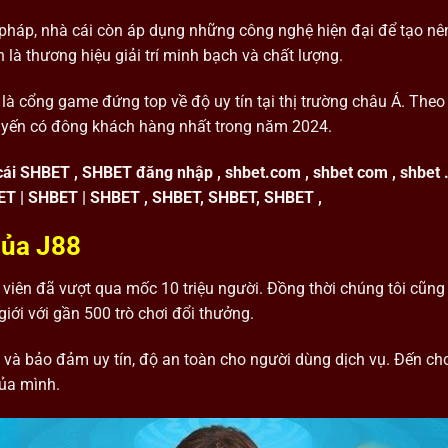
 pháp, nhà cái còn áp dụng những công nghệ hiện đại để tạo nê
à thương hiệu giải trí minh bạch và chất lượng.
là cổng game đứng top về độ uy tín tại thị trường châu Á. Theo
uyến có đông khách hàng nhất trong năm 2024.
cái SHBET
,
SHBET đăng nhập
,
shbet.com
,
shbet com
,
shbet 
ET
|
SHBET
|
SHBET
,
SHBET
,
SHBET
,
SHBET
,
của J88
iên đã vượt qua mốc 10 triệu người. Đồng thời chúng tôi cũng 
giới với gần 500 trò chơi đổi thưởng.
y và bảo đảm uy tín, độ an toàn cho người dùng dịch vụ. Đến chơ
của mình.