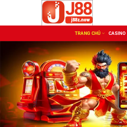
Skip
to
content
TRANG CHỦ
CASINO