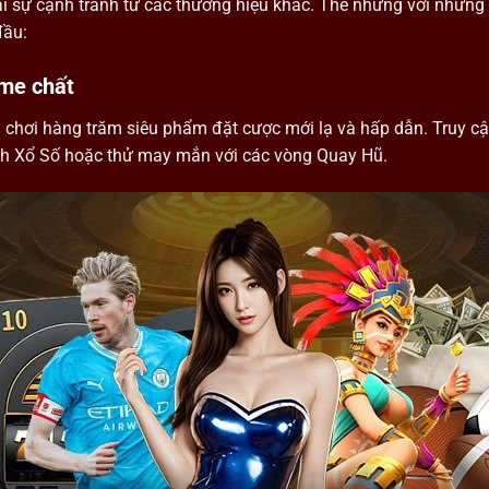
i sự cạnh tranh từ các thương hiệu khác. Thế nhưng với những
đầu:
ame chất
 chơi hàng trăm siêu phẩm đặt cược mới lạ và hấp dẫn. Truy cậ
h Xổ Số hoặc thử may mắn với các vòng Quay Hũ.