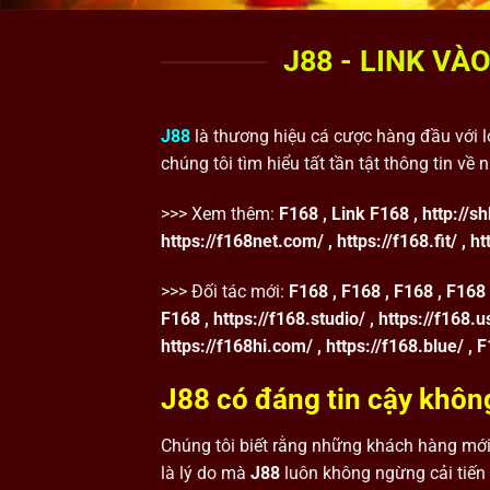
J88 - LINK V
J88
là thương hiệu cá cược hàng đầu với 
chúng tôi tìm hiểu tất tần tật thông tin v
>>> Xem thêm:
F168
,
Link F168
,
http://s
https://f168net.com/
,
https://f168.fit/
,
ht
>>> Đối tác mới:
F168
,
F168
,
F168
,
F168
F168
,
https://f168.studio/
,
https://f168.u
https://f168hi.com/
,
https://f168.blue/
,
F
J88 có đáng tin cậy khôn
Chúng tôi biết rằng những khách hàng mới
là lý do mà
J88
luôn không ngừng cải tiến