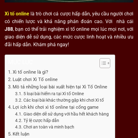
Xì tố online
là trò chơi cá cược hấp dẫn, yêu cầu người chơi
có chiến lược và khả năng phán đoán cao. Với nhà cái
J88
, bạn có thể trải nghiệm xì tố online mọi lúc mọi nơi, với
giao diện dễ sử dụng, các mức cược linh hoạt và nhiều ưu
đãi hấp dẫn. Khám phá ngay!
MỤC LỤC
Xì tố online là gì?
Luật chơi Xì Tố online
Mô tả những loại bài xuất hiện tại Xì Tố Online
5 loại bài hiếm ra tại Xì tố Online
Các loại bài khác thường gặp khi chơi Xì tố
Lợi ích khi chơi xì tố online tại cổng game
Giao diện dễ sử dụng với hầu hết khách hàng
Tỷ lệ cược hấp dẫn
Chơi an toàn và minh bạch
Kết luận