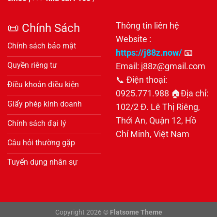
Thông tin liên hệ
📜 Chính Sách
Website :
Chính sách bảo mật
https://j88z.now/
📧
Quyền riêng tư
Email:
j88z@gmail.com
📞 Điện thoại:
Điều khoản điều kiện
0925.771.988
🏠Địa chỉ:
Giấy phép kinh doanh
102/2 Đ. Lê Thị Riêng,
Thới An, Quận 12, Hồ
Chính sách đại lý
Chí Minh, Việt Nam
Câu hỏi thường gặp
Tuyển dụng nhân sự
Copyright 2026 ©
Flatsome Theme