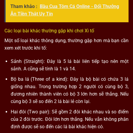
Tham khảo :
Bầu Cua Tôm Cá Online - Đổi Thưởng
Ăn Tiền Thật Uy Tín
Các loại bài khác thường gặp khi chơi Xì tố
Một số loại khác thông dụng, thường gặp hơn mà bạn cần
xem xét trước khi tố:
Sảnh (Straight): Đây là 5 lá bài liên tiếp tạo nên một
sảnh. A cũng sẽ tính là 1 và 14.
Bộ ba lá (Three of a kind): Đây là bộ bài có chứa 3 lá
giống nhau. Trong trường hợp 2 người có cùng bộ 3,
đương nhiên thành viên có bộ 3 lớn hơn sẽ thắng. Nếu
cùng bộ 3 sẽ so đến 2 lá bài lẻ còn lại.
Hai đôi (Two pair): Sẽ gồm 2 đôi khác nhau và so điểm
của 2 đôi trước. Đôi lớn hơn thắng. Nếu vẫn không phân
định được sẽ so đến các lá bài khác hiện có.