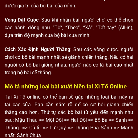
được giá trị của bộ bài của mình.
Vòng Đặt Cược
: Sau khi nhận bài, người chơi có thể chọn
các hành động như “Tố”, “Theo”, “Xả”, “Tất tay” (All-in),
dựa trên độ mạnh của bộ bài của mình.
Cách Xác Định Người Thắng
: Sau các vòng cược, người
chơi có bộ bài mạnh nhất sẽ giành chiến thắng. Nếu có hai
người có bộ bài giống nhau, người nào có lá bài cao nhất
trong bộ bài sẽ thắng.
Mô tả những loại bài xuất hiện tại Xì Tố Online
Tại Xì Tố online, có thể bạn sẽ gặp những loại bài này ra
tại các cửa. Bạn cần nắm rõ để có cơ hội giành chiến
thắng cao hơn. Thứ tự các bộ bài từ yếu đến mạnh như
sau: Mậu Thầu => Một Đôi => Hai Đôi => Bộ Ba => Sảnh =>
Thùng => Cù lũ => Tứ Quý => Thùng Phá Sảnh => Mạnh
nhất: Sảnh Chúa