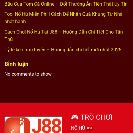
Bầu Cua Tôm Cá Online – Đổi Thưởng Ăn Tiền Thật Uy Tín
Tool Nổ Hũ Miễn Phí | Cách Để Nhận Quà Khủng Từ Nhà
phát hành
Cách Chơi Nổ Hũ Tại J88 – Hướng Dẫn Chi Tiết Cho Tân
Thủ
Tỷ lệ kèo trực tuyến – Hướng dẫn chi tiết mới nhất 2025
Bình luận
No comments to show.
🎮 TRÒ CHƠI
NỔ HŨ